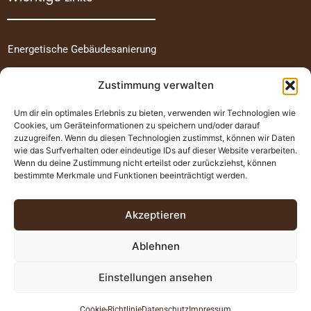
Energetische Gebäudesanierung
Photovoltaik
Zustimmung verwalten
Förderung & Finanzierung
Um dir ein optimales Erlebnis zu bieten, verwenden wir Technologien wie
Cookies, um Geräteinformationen zu speichern und/oder darauf
Über uns
zuzugreifen. Wenn du diesen Technologien zustimmst, können wir Daten
wie das Surfverhalten oder eindeutige IDs auf dieser Website verarbeiten.
Impressum
Wenn du deine Zustimmung nicht erteilst oder zurückziehst, können
bestimmte Merkmale und Funktionen beeinträchtigt werden.
Datenschutz
Akzeptieren
Cookie-Richtlinie (EU)
Ablehnen
Einstellungen ansehen
© 2026 Zimmerei André Junghans
Cookie-Richtlinie
Datenschutz
Impressum