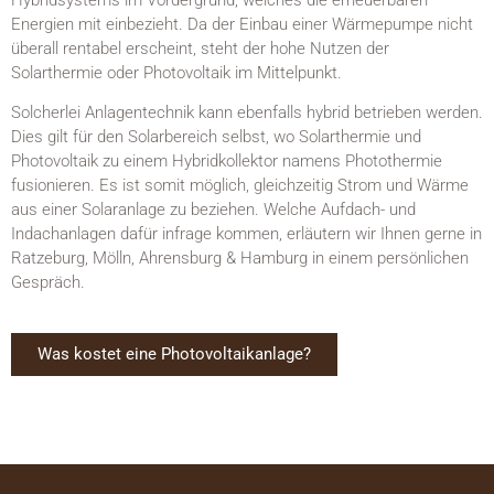
Hybridsystems im Vordergrund, welches die erneuerbaren
Energien mit einbezieht. Da der Einbau einer Wärmepumpe nicht
überall rentabel erscheint, steht der hohe Nutzen der
Solarthermie oder Photovoltaik im Mittelpunkt.
Solcherlei Anlagentechnik kann ebenfalls hybrid betrieben werden.
Dies gilt für den Solarbereich selbst, wo Solarthermie und
Photovoltaik zu einem Hybridkollektor namens Photothermie
fusionieren. Es ist somit möglich, gleichzeitig Strom und Wärme
aus einer Solaranlage zu beziehen. Welche Aufdach- und
Indachanlagen dafür infrage kommen, erläutern wir Ihnen gerne in
Ratzeburg, Mölln, Ahrensburg & Hamburg in einem persönlichen
Gespräch.
Was kostet eine Photovoltaikanlage?